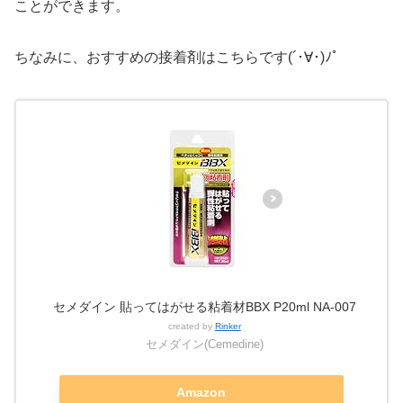
ことができます。
ちなみに、おすすめの接着剤はこちらです(´･∀･)ﾉﾟ
セメダイン 貼ってはがせる粘着材BBX P20ml NA-007
created by
Rinker
セメダイン(Cemedine)
Amazon