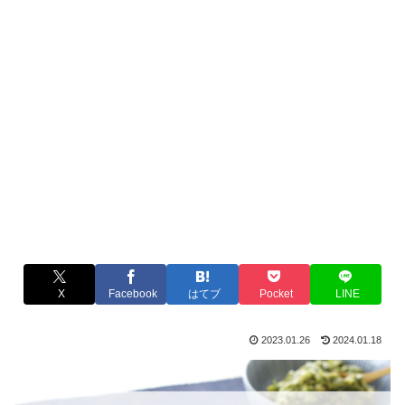
X
Facebook
はてブ
Pocket
LINE
2023.01.26
2024.01.18