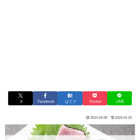
X
Facebook
はてブ
Pocket
LINE
2023.04.08
2024.01.25