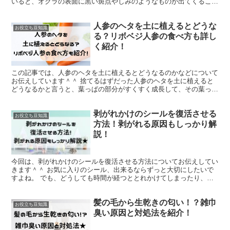
いると、オクラの表面に黒い斑点やしみのようなものが出てくること
があります。 結論からお伝えすると、オクラの表面の一部...
人参のヘタを土に植えるとどうな
お役立ち豆知識
る？リボベジ人参の食べ方も詳し
く紹介！
この記事では、人参のヘタを土に植えるとどうなるのかなどについて
お伝えしています＾＾ 捨てるはずだった人参のヘタを土に植えると
どうなるかと言うと、葉っぱの部分がすくすく成長して、その葉っぱ
を美味しく食べることができます！ 残念ながら人参の部分...
剥がれかけのシールを復活させる
お役立ち豆知識
方法！剥がれる原因もしっかり解
説！
今回は、剥がれかけのシールを復活させる方法についてお伝えしてい
きます＾＾ お気に入りのシール、出来るならずっと大切にしたいで
すよね。 でも、どうしても時間が経つととれかけてしまったり、ち
ょっと弱くなってしまうことも…。そんな時に便利なのが、...
髪の毛から生乾きの匂い！？雑巾
お役立ち豆知識
臭い原因と対処法を紹介！