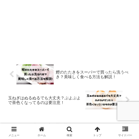
鰹のたたきをスーパーで買ったら洗うべ
き？美味しく食べる方法も解説！
玉ねぎはぬるぬるでも大丈夫？ぶよぶよ
で茶色くなってるのは要注意！
ホーム
お役立ち豆知識
メニュー
ホーム
検索
トップ
サイドバー