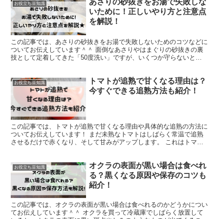
あさりの砂抜きをお湯で失敗しな
お役立ち豆知識
いために！正しいやり方と注意点
を解説！
この記事では、あさりの砂抜きをお湯で失敗しないためのコツなどに
ついてお伝えしています＾＾ 面倒なあさりやはまぐりの砂抜きの裏
技として定着してきた「50度洗い」ですが、いくつか守らないとい
けないポイントがあったりします。 何も考えずにとりあえ...
トマトが追熟で甘くなる理由は？
お役立ち豆知識
今すぐできる追熟方法も紹介！
この記事では、トマトが追熟で甘くなる理由や具体的な追熟の方法に
ついてお伝えしています！ まだ未熟なトマトはしばらく常温で追熟
させるだけで赤くなり、そして甘みがアップします。 これはトマト
自身が発生させるエチレンガスによる効果で、トマトに含ま...
オクラの表面が黒い場合は食べれ
お役立ち豆知識
る？黒くなる原因や保存のコツも
紹介！
この記事では、オクラの表面が黒い場合は食べれるのかどうかについ
てお伝えしています＾＾ オクラを買って冷蔵庫でしばらく放置して