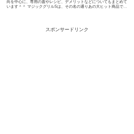
向を中心に、専用の蓋やレシピ、デメリットなどについてもまとめて
います＾＾ マジックグリルSは、その名の通りあの大ヒット商品であ
るマジックグリルのコンパクトバージョン。 ホットプレ...
スポンサードリンク