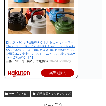
[楽天ランキング1位獲得★]ケトル おしゃれ ホーロー
やかん ポット ih 2L AM-20KR おしゃれ カラフル かわ
いい 日本製 レトロ ih対応 ガス火対応 野田琺瑯 キッチ
ン用品 2.0L 湯沸かし ポット アムケトル お湯 ノダホー
ロー 送料無料】【D】
価格：4845円（税込、送料無料)
(2020/11/18時点)
楽天で購入
テーブルウェア
調理家電・キッチングッズ
シェアする