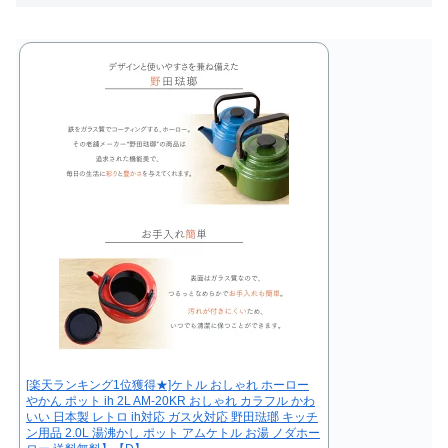
[楽天ランキング1位獲得★]ケトル おしゃれ ホーロー
やかん ポット ih 2L AM-20KR おしゃれ カラフル かわ
いい 日本製 レトロ ih対応 ガス火対応 野田琺瑯 キッチ
ン用品 2.0L 湯沸かし ポット アムケトル お湯 ノダホー