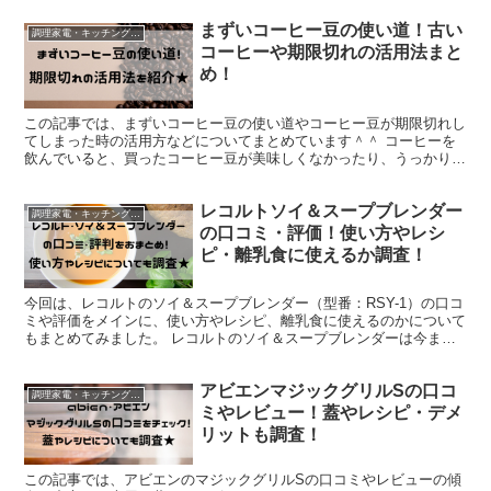
まずいコーヒー豆の使い道！古い
調理家電・キッチングッズ
コーヒーや期限切れの活用法まと
め！
この記事では、まずいコーヒー豆の使い道やコーヒー豆が期限切れし
てしまった時の活用方などについてまとめています＾＾ コーヒーを
飲んでいると、買ったコーヒー豆が美味しくなかったり、うっかり期
限切れになってしまったりすることってありますよね。 も...
レコルトソイ＆スープブレンダー
調理家電・キッチングッズ
の口コミ・評価！使い方やレシ
ピ・離乳食に使えるか調査！
今回は、レコルトのソイ＆スープブレンダー（型番：RSY-1）の口コ
ミや評価をメインに、使い方やレシピ、離乳食に使えるのかについて
もまとめてみました。 レコルトのソイ＆スープブレンダーは今まで
ありそうでなかった新感覚のキッチン家電。1台で刻む...
アビエンマジックグリルSの口コ
調理家電・キッチングッズ
ミやレビュー！蓋やレシピ・デメ
リットも調査！
この記事では、アビエンのマジックグリルSの口コミやレビューの傾