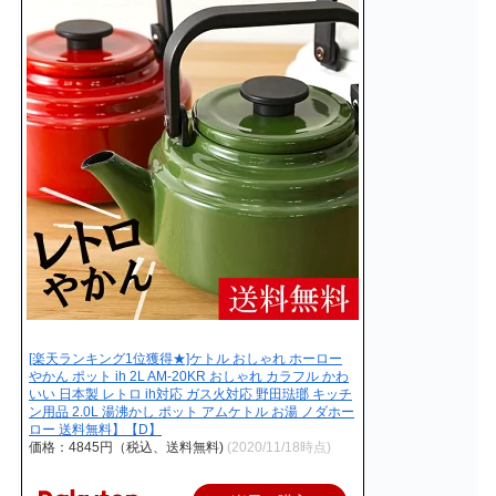
[楽天ランキング1位獲得★]ケトル おしゃれ ホーロー
やかん ポット ih 2L AM-20KR おしゃれ カラフル かわ
いい 日本製 レトロ ih対応 ガス火対応 野田琺瑯 キッチ
ン用品 2.0L 湯沸かし ポット アムケトル お湯 ノダホー
ロー 送料無料】【D】
価格：4845円（税込、送料無料)
(2020/11/18時点)