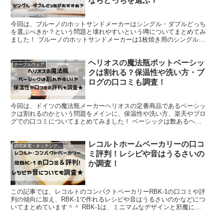
ならどっちを選ぶ？
今回は、ブルーノのホットサンドメーカーはシングル・ダブルどっち
を選ぶべきか？という問題と壊れやすいという噂についてまとめてみ
ました！ ブルーノのホットサンドメーカーは1枚焼き用のシングル
（BOE043）と、2枚焼き用のダブル（BOE044）...
ヘリオスの魔法瓶ポットベーシッ
テーブルウェア
クは割れる？保温性や洗い方・ブ
ログの口コミも調査！
今回は、ドイツの魔法瓶メーカーヘリオスの定番商品であるベーシッ
クは割れるのかという問題をメインに、保温性や洗い方、楽天やブロ
グでの口コミについてまとめてみました！ ベーシックは数あるヘリ
オスの中でもかなり人気の高い卓上ポット。そのシンプルな...
レコルトホームベーカリーの口コ
調理家電・キッチングッズ
ミ評判！レシピや音はうるさいの
か調査！
この記事では、レコルトのコンパクトベーカリーRBK-1の口コミや評
判の傾向に加え、RBK-1で作れるレシピや音はうるさいのかなどにつ
いてまとめています＾＾ RBK-1は、ミニマムなデザインと邪魔にな
らないサイズ感が特徴のホームベーカリー。見...