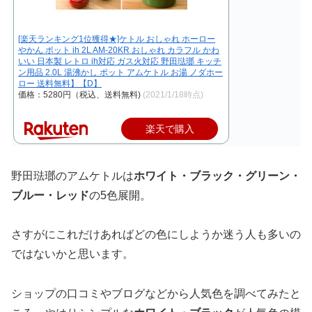
[楽天ランキング1位獲得★]ケトル おしゃれ ホーロー
やかん ポット ih 2L AM-20KR おしゃれ カラフル かわ
いい 日本製 レトロ ih対応 ガス火対応 野田琺瑯 キッチ
ン用品 2.0L 湯沸かし ポット アムケトル お湯 ノダホー
ロー 送料無料】【D】
価格：5280円（税込、送料無料)
(2021/1/18時点)
楽天で購入
野田琺瑯のアムケトルは
ホワイト・ブラック・グリーン・
ブルー・レッド
の5色展開。
さすがにこれだけあればどの色にしようか迷う人も多いの
ではないかと思います。
ショップの口コミやブログなどから人気色を調べてみたと