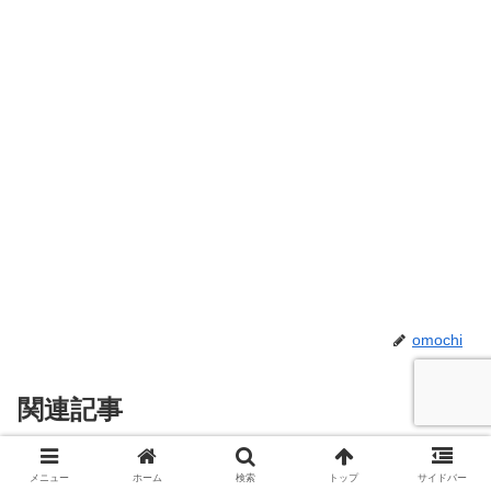
omochi
関連記事
スーパーで牛脂だけもらうのはダ
メニュー
ホーム
検索
トップ
サイドバー
お役立ち豆知識