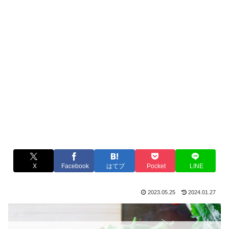
X
Facebook
はてブ
Pocket
LINE
2023.05.25
2024.01.27